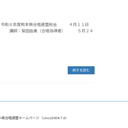
略） 令和８年度熊本県合唱連盟総会 ４月１１日
唱祭 講師：柴田由美（合唱指導者） ５月２４
続きを読む
県合唱連盟ホームページ （since2004.7.6）