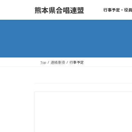
コ
ナ
熊本県合唱連盟
行事予定・役
ン
ビ
テ
ゲ
ン
ー
ツ
シ
へ
ョ
ス
ン
キ
に
ッ
移
Top
連絡事項
行事予定
プ
動