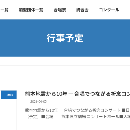
員一覧
加盟団体一覧
合唱祭
講習会
コンクール
行事予定
熊本地震から10年 ― 合唱でつながる祈念コ
ご案内
2026-04-05
熊本地震から10年 ― 合唱でつながる祈念コンサート ■日時 
（予定）■会場 熊本県立劇場 コンサートホール■入場料 一