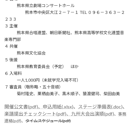
熊本県立劇場コンサートホール
熊本市中央区大江２－７－１ TEL ０９６－３６３－２
２３３
３ 主催
熊本県合唱連盟、朝日新聞社、熊本県高等学校文化連盟音
楽専門部
４ 共催
熊本県文化協会
５ 後援
熊本県教育委員会（予定） ほか
６ 入場料
一人1,000円（未就学児入場不可）
７ 審査員（敬称略・五十音順）
菊村隆史、栗栖由美子、黒木順子、猿渡健司、柴田由美
開催公文書(pdf)
、申込用紙(.xlsx)
、
ステージ準備表(.doc)
、
楽譜提出チェックシート(pdf)
、九州大会出演順(pdf)
、
事務
連絡(pdf)
、
タイムスケジュール(pdf)