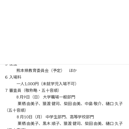
２ 会場
熊本県立劇場コンサートホール
熊本市中央区大江２－７－１ TEL ０９６－３６３－２
２３３
３ 主催
熊本県合唱連盟、朝日新聞社、熊本県高等学校文化連盟音
楽専門部
４ 共催
熊本県文化協会
５ 後援
熊本県教育委員会（予定） ほか
６ 入場料
一人1,000円（未就学児入場不可）
７ 審査員（敬称略・五十音順）
8 月9日（日） 大学職場一般部門
栗栖 由美子、猿渡 健司、柴田 由美、中島 敬介、樋口 久子
（五十音順）
8 月10日（月） 中学生部門、高等学校部門
栗栖 由美子、黒木 順子、猿渡 健司、柴田 由美、樋口 久子