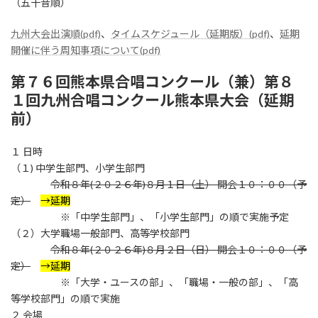
（五十音順）
九州大会出演順(pdf)
、
タイムスケジュール（延期版）(pdf)
、
延期
開催に伴う周知事項について(pdf)
第７６回熊本県合唱コンクール（兼）第８
１回九州合唱コンクール熊本県大会（延期
前）
１ 日時
（１) 中学生部門、小学生部門
令和８年(２０２６年)８月１日（土） 開会１０：００（予
定）
→延期
※「中学生部門」、「小学生部門」の順で実施予定
（２）大学職場一般部門、高等学校部門
令和８年(２０２６年)８月２日（日） 開会１０：００（予
定）
→延期
※「大学・ユースの部」、「職場・一般の部」、「高
等学校部門」の順で実施
２ 会場